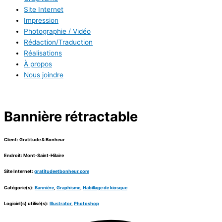
Site Internet
Impression
Photographie / Vidéo
Rédaction/Traduction
Réalisations
À propos
Nous joindre
Bannière rétractable
Client: Gratitude & Bonheur
Endroit: Mont-Saint-Hilaire
Site Internet:
gratitudeetbonheur.com
Catégorie(s):
Bannière
,
Graphisme
,
Habillage de kiosque
Logiciel(s) utilisé(s):
Illustrator
,
Photoshop