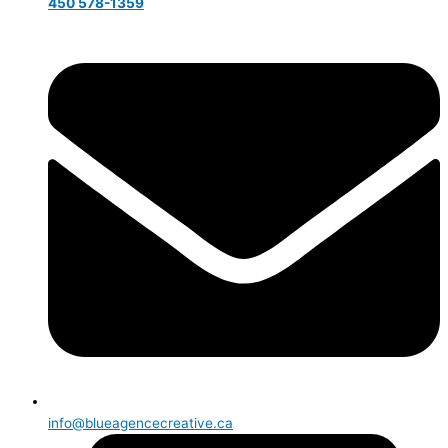
450 578-1359
info@blueagencecreative.ca