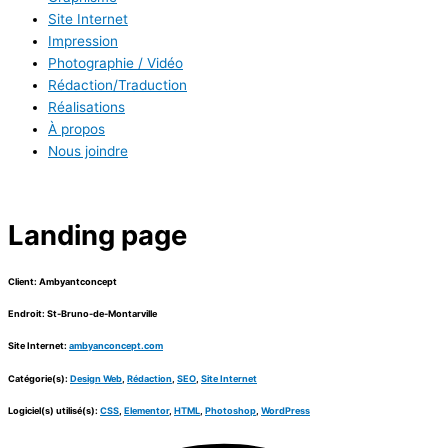
Site Internet
Impression
Photographie / Vidéo
Rédaction/Traduction
Réalisations
À propos
Nous joindre
Landing page
Client: Ambyantconcept
Endroit: St-Bruno-de-Montarville
Site Internet:
ambyanconcept.com
Catégorie(s):
Design Web
,
Rédaction
,
SEO
,
Site Internet
Logiciel(s) utilisé(s):
CSS
,
Elementor
,
HTML
,
Photoshop
,
WordPress