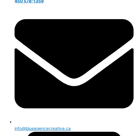
450 578-1359
info@blueagencecreative.ca