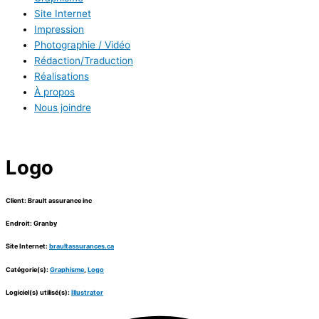
Site Internet
Impression
Photographie / Vidéo
Rédaction/Traduction
Réalisations
À propos
Nous joindre
Logo
Client: Brault assurance inc
Endroit: Granby
Site Internet:
braultassurances.ca
Catégorie(s):
Graphisme
,
Logo
Logiciel(s) utilisé(s):
Illustrator