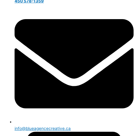
450 578-1359
info@blueagencecreative.ca