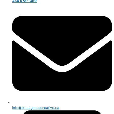
450 578-1359
info@blueagencecreative.ca