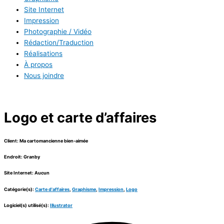
Site Internet
Impression
Photographie / Vidéo
Rédaction/Traduction
Réalisations
À propos
Nous joindre
Logo et carte d’affaires
Client: Ma cartomancienne bien-aimée
Endroit: Granby
Site Internet: Aucun
Catégorie(s):
Carte d'affaires
,
Graphisme
,
Impression
,
Logo
Logiciel(s) utilisé(s):
Illustrator