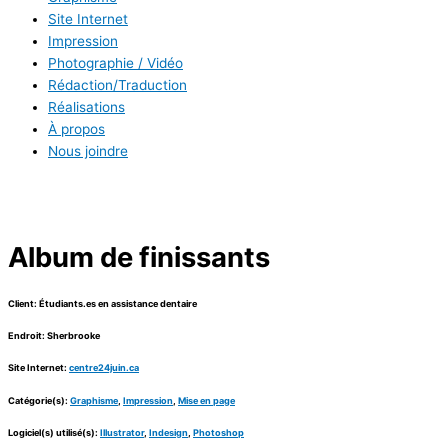
Site Internet
Impression
Photographie / Vidéo
Rédaction/Traduction
Réalisations
À propos
Nous joindre
Album de finissants
Client: Étudiants.es en assistance dentaire
Endroit: Sherbrooke
Site Internet:
centre24juin.ca
Catégorie(s):
Graphisme
,
Impression
,
Mise en page
Logiciel(s) utilisé(s):
Illustrator
,
Indesign
,
Photoshop