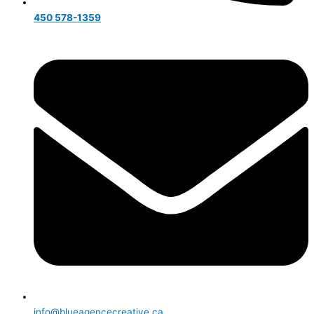
450 578-1359
info@blueagencecreative.ca